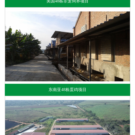
美国48栋非笼饲养项目
东南亚48栋蛋鸡项目