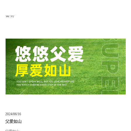
夏至
2024/06/16
父爱如山