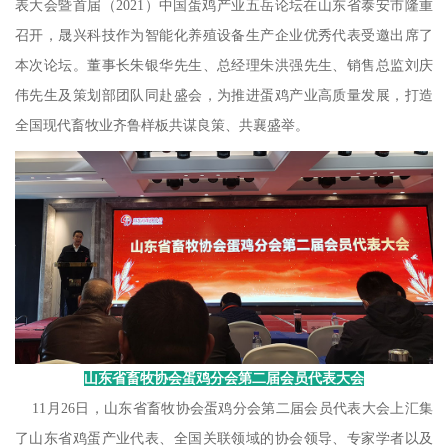
表大会暨首届（2021）中国蛋鸡产业五岳论坛在山东省泰安市隆重
召开，晟兴科技作为智能化养殖设备生产企业优秀代表受邀出席了
本次论坛。董事长朱银华先生、总经理朱洪强先生、销售总监刘庆
伟先生及策划部团队同赴盛会，为推进蛋鸡产业高质量发展，打造
全国现代畜牧业齐鲁样板共谋良策、共襄盛举。
山东省畜牧协会蛋鸡分会第二届会员代表大会
11月26日，山东省畜牧协会蛋鸡分会第二届会员代表大会上汇集
了山东省鸡蛋产业代表、全国关联领域的协会领导、专家学者以及