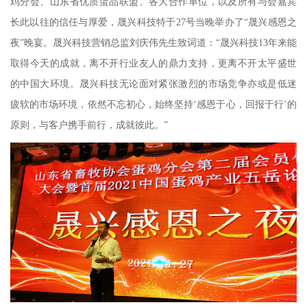
鸡分会、山东省优质蛋品联盟、各大合作单位，以及所有与会嘉宾
长此以往的信任与厚爱，晟兴科技特于27号当晚举办了“晟兴感恩之
夜”晚宴。晟兴科技营销总监刘庆伟先生致词道：“晟兴科技13年来能
取得今天的成就，离不开行业友人的鼎力支持，更离不开太平盛世
的中国大环境。晟兴科技无论面对紧张激烈的市场竞争亦或是低迷
疲软的市场环境，依然不忘初心，始终坚持‘感恩于心，回报于行’的
原则，与客户携手前行，成就彼此。”