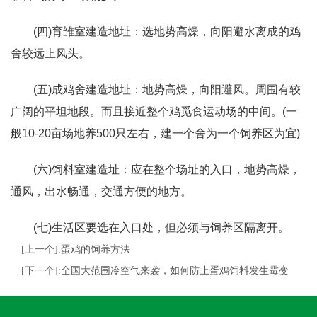
(四)育雏室建造地址：选地势高燥，向阳避水离成的鸡
舍较远上风头。
(五)成鸡舍建造地址：地势高燥，向阳避风。周围有较
广阔的平坦地段。而且接近整个鸡觅食运动场的中间。(一
般10-20亩场地养500只左右，建一个舍为一个饲养区为宜)
(六)饲料室建造址：应在整个场址的入口，地势高燥，
通风，出水畅通，交通方便的地方。
(七)生活区要选在入口处，但必须与饲养区隔离开。
[上一个]:
蛋鸡的饲养方法
[下一个]:
全国大范围冷空气来袭，如何防止蛋鸡饲料发生霉变