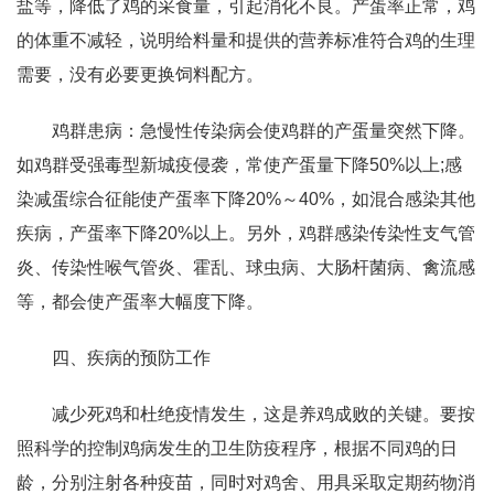
盐等，降低了鸡的采食量，引起消化不良。产蛋率正常，鸡
的体重不减轻，说明给料量和提供的营养标准符合鸡的生理
需要，没有必要更换饲料配方。
鸡群患病：急慢性传染病会使鸡群的产蛋量突然下降。
如鸡群受强毒型新城疫侵袭，常使产蛋量下降50%以上;感
染减蛋综合征能使产蛋率下降20%～40%，如混合感染其他
疾病，产蛋率下降20%以上。另外，鸡群感染传染性支气管
炎、传染性喉气管炎、霍乱、球虫病、大肠杆菌病、禽流感
等，都会使产蛋率大幅度下降。
四、疾病的预防工作
减少死鸡和杜绝疫情发生，这是养鸡成败的关键。要按
照科学的控制鸡病发生的卫生防疫程序，根据不同鸡的日
龄，分别注射各种疫苗，同时对鸡舍、用具采取定期药物消