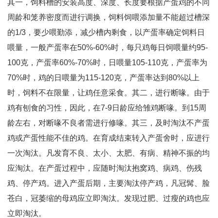
其一，饲料槽的安装高度、深度、长度要根据产蛋鸡的不同
周龄和笼养密度而进行调换，饲料饲喂添加量不能超过槽深
的1/3，要少喂勤添，减少槽内剩食，以产蛋率确定饲料日
喂量，一般产蛋率在50%-60%时，每只鸡每日饲喂量约95-
100克，产蛋率60%-70%时，日喂量105-110克，产蛋率为
70%时，鸡的日喂量为115-120克，产蛋率达到80%以上
时，饲料不在限量，让鸡任意采食。其二，进行断喙。由于
鸡有刨食的习性，因此，在7-9日龄应给雏鸡断喙。到15周
龄左右，对断喙不良者需进行修喙。其三，及时淘汰不产蛋
鸡或产蛋性能不佳的鸡。在育成结束转入产蛋舍时，应进行
一次淘汰。凡发育不良、太小、太肥、有病、精神不振的均
应淘汰。在产蛋过程中，应随时淘汰抱窝鸡、病鸡、伤残
鸡、停产鸡。进入产蛋后期，主要淘汰停产鸡，凡冠髯、脸
苍白，冠萎缩的母鸡应立即淘汰。发现过肥、过瘦的鸡也应
立即淘汰。