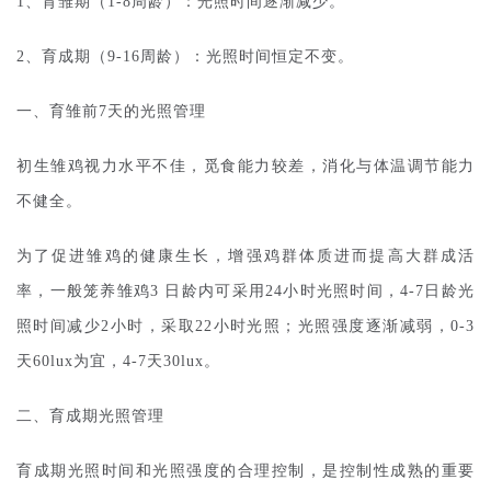
1、育雏期（1-8周龄）：光照时间逐渐减少。
2、育成期（9-16周龄）：光照时间恒定不变。
一、育雏前
7天的光照管理
初生雏鸡视力水平不佳，觅食能力较差，消化与体温调节能力
不健全。
为了促进雏鸡的健康生长，增强鸡群体质进而提高大群成活
率，一般笼养雏鸡
3 日龄内可采用24小时光照时间，4-7日龄光
照时间减少2小时，采取22小时光照；光照强度逐渐减弱，0-3
天60lux为宜，4-7天30lux。
二、育成期光照管理
育成期光照时间和光照强度的合理控制，是控制性成熟的重要