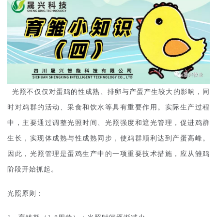
光照不仅仅对蛋鸡的性成熟、排卵与产蛋产生较大的影响，同
时对鸡群的活动、采食和饮水等具有重要作用。
实际生产过程
中，主要通过调整光照时间、光照强度和遮光管理，促进鸡群
生长，实现体成熟与性成熟同步，使鸡群顺利达到产蛋高峰。
因此，光照管理是蛋鸡生产中的一项重要技术措施，应从雏鸡
阶段开始抓起。
光照原则：