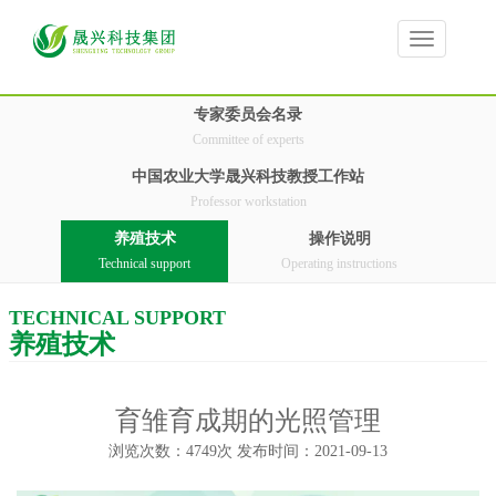
Toggle
navigation
专家委员会名录
Committee of experts
中国农业大学晟兴科技教授工作站
Professor workstation
养殖技术
操作说明
Technical support
Operating instructions
TECHNICAL SUPPORT
养殖技术
育雏育成期的光照管理
浏览次数：4749次 发布时间：2021-09-13