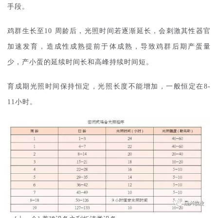
手段。
鸡群生长至
10 周龄后，光照时间若逐渐延长，会刺激其性器官
加速发育，造成性成熟提前于体成熟，导致鸡群后期产蛋量
少，产小蛋的延续时间长和高峰持续时间短。
育成期光照时间保持恒定，光照长度不能增加，一般恒定在
8-
11小时。