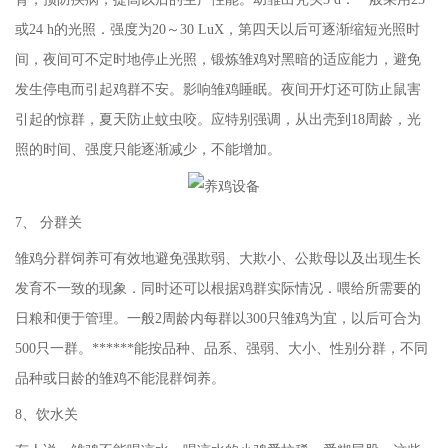
或24 h的光照．强度为20～30 LuX，第四天以后可逐渐缩短光照时
间，夜间可不定时地停止光照，锻炼雏鸡对黑暗的适应能力，避免
发生停电而引起鸡群不安。影响雏鸡睡眠。夜间开灯还可防止鼠害
引起的惊群，夏天防止蚊虫咬。应特别强调，从出壳到18周龄，光
照的时间、强度只能逐渐减少，不能增加。
7、 分群关
雏鸡分群饲养可有效地避免强欺弱、大欺小、公欺母以及出现生长
发育不一致的现象．同时还可以根据鸡群实际情况．喂给所需要的
日粮和便于管理。一般2周龄内每群以300只雏鸡为宜，以后可合为
500只一群。******能按品种、品系、强弱、大小、性别分群，不同
品种或日龄的雏鸡不能混群饲养。
8、饮水关