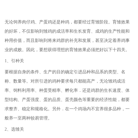
无论饲养肉仔鸡、产蛋鸡还是种鸡，都要经过育雏阶段。育雏效果
的好坏，不仅影响到雏鸡的成活率和生长发育、成鸡的生产性能和
种用价值，而且影响到将来鸡群的补充和发展，甚至决定着养鸡事
业的成败。因此，要想获得理想的育雏效果必须把好以下十四关。
1、引种关
要根据自身的条件、生产的目的确定引进品种和品系的类型、名
称、数量等。对所引进的鸡种要求每只都能高产，无论雏鸡成活
率、饲料利用率、种蛋受精率、孵化率．还是鸡群的生长速度、体
型结构、产蛋强度、蛋的品质、蛋壳颜色等重要的经济性能，都要
求整齐、稳定和规格化。另外．在一个鸡场内不宜养很多品种，一
般养一至两种较易管理。
2、选雏关