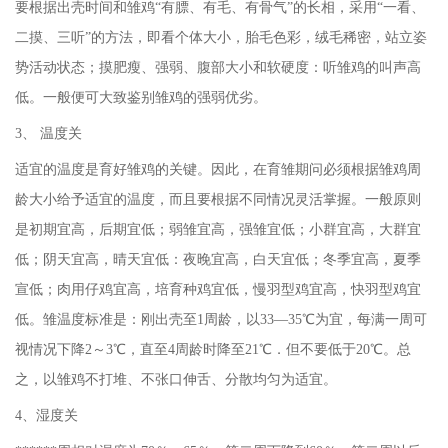
要根据出壳时间和雏鸡“有膘、有毛、有骨气”的长相，采用“一看、
二摸、三听”的方法，即看个体大小，胎毛色彩，绒毛稀密，站立姿
势活动状态；摸肥瘦、强弱、腹部大小和软硬度：听雏鸡的叫声高
低。一般便可大致鉴别雏鸡的强弱优劣。
3、 温度关
适宜的温度是育好雏鸡的关键。因此，在育雏期问必须根据雏鸡周
龄大小给予适宜的温度，而且要根据不同情况灵活掌握。一般原则
是初期宜高，后期宜低；弱雏宜高，强雏宜低；小群宜高，大群宜
低；阴天宜高，晴天宜低：夜晚宜高，白天宜低；冬季宜高，夏季
宣低；肉用仔鸡宜高，培育种鸡宜低，慢羽型鸡宜高，快羽型鸡宜
低。雏温度标准是：刚出壳至1周龄，以33—35℃为宜，每满一周可
视情况下降2～3℃，直至4周龄时降至21℃．但不要低于20℃。总
之，以雏鸡不打堆、不张口伸舌、分散均匀为适宜。
4、湿度关