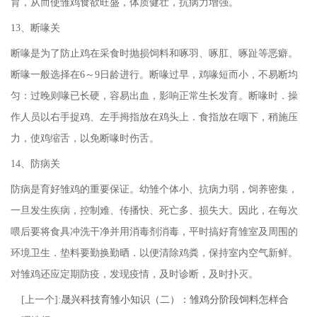
育，从而使雏鸡食欲旺盛，体质健壮，抗病力增强。
13、断喙关
断喙是为了防止鸡在采食时抛损饲料和啄羽、啄肛、啄趾等恶癖。
断喙一般选择在6～9日龄进行。断喙过早，鸡喙短而小，不易断均
匀：过晚则喙已长硬，容易出血，影响正常生长发育。断喙时．操
作人员以右手捉鸡、左手拇指放在鸡头上．食指放在咽下，稍施压
力，使鸡缩舌，以免断喙时伤舌。
14、防病关
防病是育好雏鸡的重要保证。幼雏个体小、抗病力弱，饲养密集，
一旦发生疾病，控制难、传播快、死亡多、损失大。因此，在每次
喂后要将食具冲洗干净并用消毒剂消毒，平时搞好育雏室及周围的
环境卫生．垫料要勤换勤晒．以便清除鸡粪，保持室内空气新鲜。
对雏鸡还应定期防疫，发现疫情，及时诊断，及时扑灭。
[上一个]:
晟兴科技育雏小知识（二）：雏鸡分阶段饲料怎样合