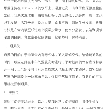
******周相对湿度为70％～65％。第二周下降到60％。第二周以后
尽量保持在50％～55％的水平上。湿度过高，有利于病原微生物的
繁殖．容易诱发球虫、曲霉菌病等：湿度过低，鸡舍内干燥，雏鸡
绒毛发脆．脚趾干瘪。饮水过量，食欲不振，影响生长发育。改善
办法是在舍内墙壁或过道上喷洒少量水，使水分蒸发，以达到调节
湿度的目的。育雏室要勤除粪便，勤换垫料，保持清洁。
5、 通风关
通风的目的在于排降舍内有毒气体，通入新鲜空气。给雏鸡通风的
时间一般应选择在中午气温较高时进行，平时朝南的气窗应保持敞
开一扇，天气寒冷时可利用走廊或天花板上的气窗通风。或将朝南
气窗的玻璃换上一块麻布挡风，保持空气适度流通。有条件的可采
用机械强制通风。
6、光照关
光照可促进雏鸡采食、饮水．增加运动，促进肌肉、骨骼生长发
育，预防疾病，提高以后的生产性能。幼雏出壳头3 d．一般采用23