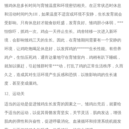
雏鸡休息多长时间与育雏温度和环境密切相关。在正常状态时休息
和活动时间约为1H，如果温度不适宜或环境不安静，生长发育就会
受影响。只有休息好才能食欲旺盛，发育良好。雏鸡胆小体弱，***
怕惊吓，抓鸡一次。鸡会一天停止生长。鸡舍转移一次进入新环
境．会影响雏鸡三天的生长。因此．在育雏期间需要有一个安静的
环境．让鸡吃饱喝足休息好，以发挥鸡的******生长性能。有些养
鸡户，生怕压死鸡．通宵达量地守在育雏室内．鸡稍有趴下睡眠，
就加以驱赶，引起雏群时常***动，打乱了鸡的正常生活秩序，久而
久之，造成其对生活环境产生反感和恐惧．以致影响鸡的生长速
度．甚至变成僵鸡。
12、运动关
适当的运动是促进雏鸡生长发育的因素之一。雏鸡出壳后，就要给
予适当的运动，以促其骨骼发育坚实，关节灵活．肌肉发达，增强
肌肉的弹性和兴奋性，促进呼吸消化、血液循环和排泄系统机能发