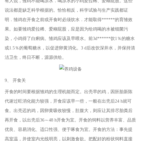
有人说，雏鸡不能喝凉水．喝凉水的小鸡爱拉稀、爱糊屁股。这些
说法都是缺乏科学根据的。恰恰相反，科学试验与生产实践都证
明．雏鸡在开食之前或开食时必须饮水．才能取得******的育雏效
果。如要雏鸡爱拉稀、爱糊屁股，应是因为给鸡喝的水被细菌污
染，小鸡得了白痢病。雏鸡应该及早喂水。前3d******饮1％的糖水
或1.5％的葡萄糖水，以促进卵黄消化。3 d后改饮深井水，并保持清
洁卫生，终日不断，源源供给。
9、 开食关
开食的时间要根据雏鸡的生理机能而定。出壳早的鸡，因胚胎新陈
代谢过旺消化能力较强，开食应该早一些，一般在出壳后24 h就可
食。出壳迟的鸡，因卵黄吸收较慢，肚腹大，则应让其排尽胎粪后
再开食，以出壳后36～48 h开食为宜。开食的饲料以营养丰富、品质
优良、容易消化、适口性强、便于啄食为宜。开食的方法：事先提
高室温，并使室内光线明亮，以刺激食欲。把配好的粉状饲料直接