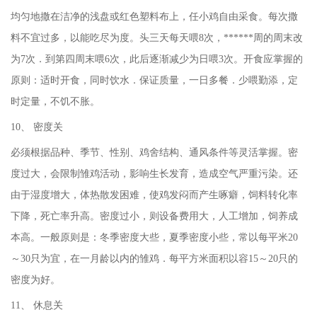
均匀地撒在洁净的浅盘或红色塑料布上，任小鸡自由采食。每次撒
料不宜过多，以能吃尽为度。头三天每天喂8次，******周的周末改
为7次．到第四周末喂6次，此后逐渐减少为日喂3次。开食应掌握的
原则：适时开食，同时饮水．保证质量，一日多餐．少喂勤添，定
时定量，不饥不胀。
10、 密度关
必须根据品种、季节、性别、鸡舍结构、通风条件等灵活掌握。密
度过大，会限制雏鸡活动，影响生长发育，造成空气严重污染。还
由于湿度增大，体热散发困难，使鸡发闷而产生啄癖，饲料转化率
下降，死亡率升高。密度过小，则设备费用大，人工增加，饲养成
本高。一般原则是：冬季密度大些，夏季密度小些，常以每平米20
～30只为宜，在一月龄以内的雏鸡．每平方米面积以容15～20只的
密度为好。
11、 休息关