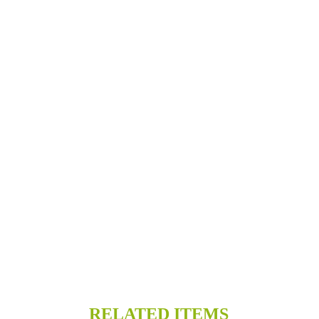
RELATED ITEMS